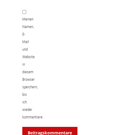
Meinen
Namen,
E-
Mail
und
Website
in
diesem
Browser
speichern,
bis
ich
wieder
kommentiere.
Beitragskommentare