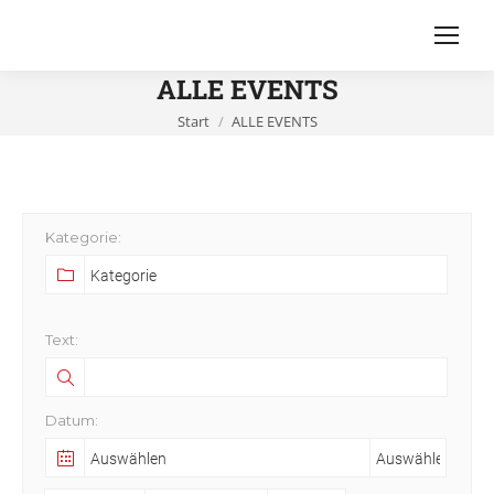
ALLE EVENTS
Sie befinden sich hier:
Start
ALLE EVENTS
Kategorie:
Text:
Datum: