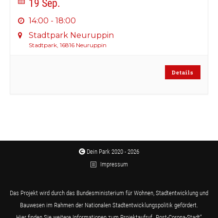
19 Sep.
14:00
-
18:00
Stadtpark Neuruppin
Stadtpark, 16816 Neuruppin
Details
Dein Park 2020 - 2026
Impressum
Das Projekt wird durch das Bundesministerium für Wohnen, Stadtentwicklung und
Bauwesen im Rahmen der Nationalen Stadtentwicklungspolitik gefördert.
Hier finden Sie weitere Informationen zum Projektaufruf „Post-Corona-Stadt“