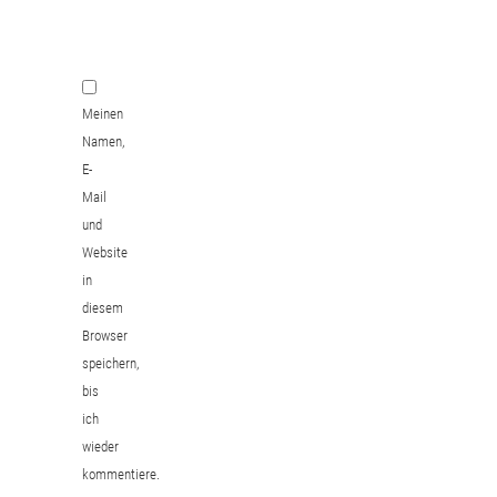
*
Website
Meinen
Namen,
E-
Mail
und
Website
in
diesem
Browser
speichern,
bis
ich
wieder
kommentiere.