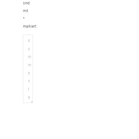
sind
mit
*
markiert.
Kommentar
Name
*
E-
Mail